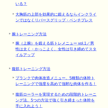
いる？
大胸筋の上部を効果的に鍛えるならインクライ
ンではなくリバースグリップ・ベンチプレス
腕トレーニング方法
腕（上腕）を鍛える筋トレメニュー vol.1／男
性は太く・かっこよく。女性は引き締めてスタ
イルアップ
腹筋トレーニング方法
プランクで肉体改造メニュー。5種類の体幹ト
レーニングで強度を高めて強靭な肉体を作る！
腹筋ローラーを実現するための段階的トレーニ
ング法。5つの方法で強く引き締まった体幹を
手に入れよう！