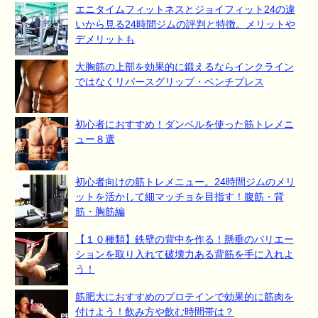
エニタイムフィットネスとジョイフィット24の違
いから見る24時間ジムの評判と特徴。メリットや
デメリットも
大胸筋の上部を効果的に鍛えるならインクライン
ではなくリバースグリップ・ベンチプレス
初心者におすすめ！ダンベルを使った筋トレメニ
ュー８選
初心者向けの筋トレメニュー。24時間ジムのメリ
ットを活かして細マッチョを目指す！腹筋・背
筋・胸筋編
【１０種類】鉄壁の背中を作る！懸垂のバリエー
ションを取り入れて破壊力ある背筋を手に入れよ
う！
筋肥大におすすめのプロテインで効果的に筋肉を
付けよう！飲み方や飲む時間帯は？