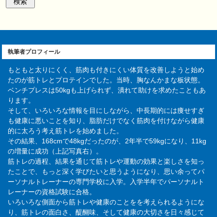
執筆者プロフィール
もともと太りにくく、筋肉も付きにくい体質を改善しようと始め
たのが筋トレとプロテインでした。当時、胸なんかまな板状態。
ベンチプレスは50kgも上げられず、潰れて助けを求めたこともあ
ります。
そして、いろいろな情報を目にしながら、中長期的には痩せすぎ
も健康に悪いことを知り、脂肪だけでなく筋肉を付けながら健康
的に太ろう考え筋トレを始めました。
その結果、168cmで48kgだったのが、2年半で59kgになり、11kg
の増量に成功（上記写真右）。
筋トレの過程、結果を通じて筋トレや運動の効果と楽しさを知っ
たことで、もっと深く学びたいと思うようになり、思い余ってパ
ーソナルトレーナーの専門学校に入学。入学半年でパーソナルト
レーナーの資格試験に合格。
いろいろな側面から筋トレや健康のことをを考えられるようにな
り、筋トレの面白さ、醍醐味、そして健康の大切さを日々感じて