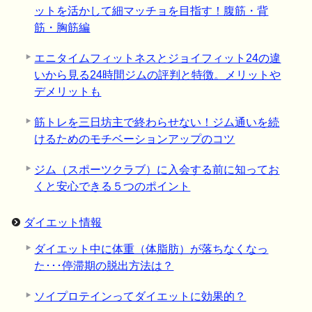
ットを活かして細マッチョを目指す！腹筋・背
筋・胸筋編
エニタイムフィットネスとジョイフィット24の違
いから見る24時間ジムの評判と特徴。メリットや
デメリットも
筋トレを三日坊主で終わらせない！ジム通いを続
けるためのモチベーションアップのコツ
ジム（スポーツクラブ）に入会する前に知ってお
くと安心できる５つのポイント
ダイエット情報
ダイエット中に体重（体脂肪）が落ちなくなっ
た･･･停滞期の脱出方法は？
ソイプロテインってダイエットに効果的？