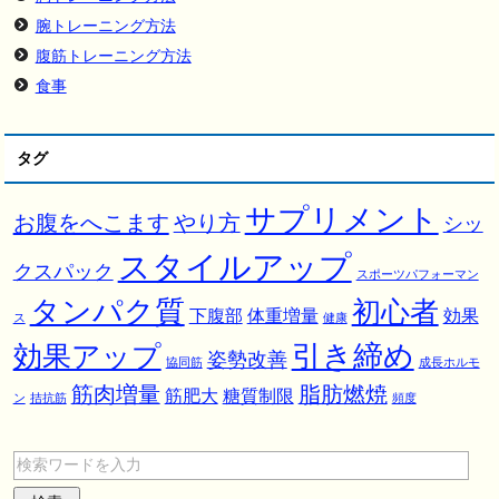
腕トレーニング方法
腹筋トレーニング方法
食事
タグ
サプリメント
お腹をへこます
やり方
シッ
スタイルアップ
クスパック
スポーツパフォーマン
タンパク質
初心者
下腹部
体重増量
効果
ス
健康
引き締め
効果アップ
姿勢改善
協同筋
成長ホルモ
筋肉増量
脂肪燃焼
筋肥大
糖質制限
ン
拮抗筋
頻度