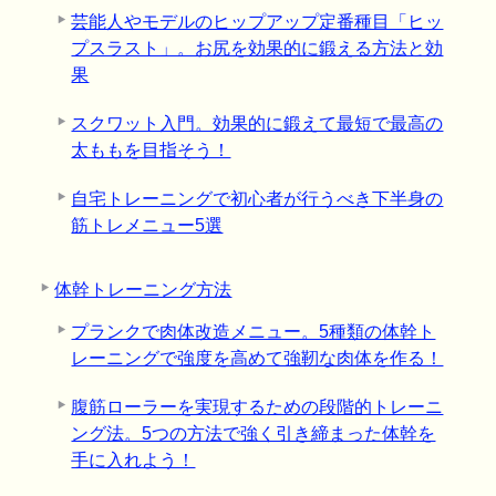
芸能人やモデルのヒップアップ定番種目「ヒッ
プスラスト」。お尻を効果的に鍛える方法と効
果
スクワット入門。効果的に鍛えて最短で最高の
太ももを目指そう！
自宅トレーニングで初心者が行うべき下半身の
筋トレメニュー5選
体幹トレーニング方法
プランクで肉体改造メニュー。5種類の体幹ト
レーニングで強度を高めて強靭な肉体を作る！
腹筋ローラーを実現するための段階的トレーニ
ング法。5つの方法で強く引き締まった体幹を
手に入れよう！