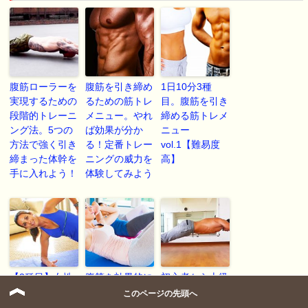
腹筋ローラーを
腹筋を引き締め
1日10分3種
実現するための
るための筋トレ
目。腹筋を引き
段階的トレーニ
メニュー。やれ
締める筋トレメ
ング法。5つの
ば効果が分か
ニュー
方法で強く引き
る！定番トレー
vol.1【難易度
締まった体幹を
ニングの威力を
高】
手に入れよう！
体験してみよう
【3種目】女性
腹筋を効果的に
初心者から上級
におすすめの体
割るクランチの
者までおすす
このページの先頭へ
幹トレーニング
やり方を身に付
め！26種類のプ