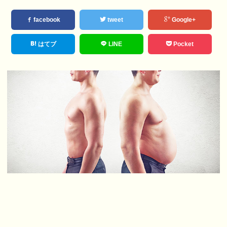
facebook
tweet
Google+
はてブ
LINE
Pocket