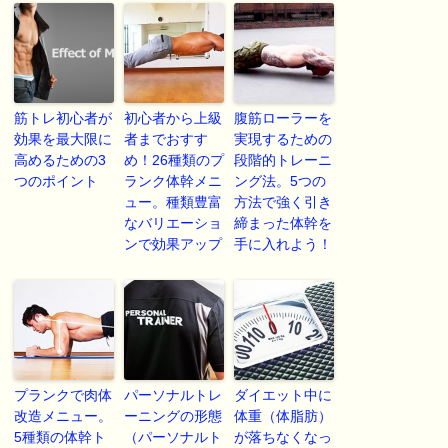
筋トレ初心者が
初心者から上級
腹筋ローラーを
効果を最大限に
者までおすす
実現するための
高めるための3
め！26種類のプ
段階的トレーニ
つのポイント
ランク体幹メニ
ング法。5つの
ュー。種類豊富
方法で強く引き
なバリエーショ
締まった体幹を
ンで効果アップ
手に入れよう！
プランクで肉体
パーソナルトレ
ダイエット中に
改造メニュー。
ーニングの形態
体重（体脂肪）
5種類の体幹ト
（パーソナルト
が落ちなくなっ