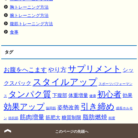
胸トレーニング方法
腕トレーニング方法
腹筋トレーニング方法
食事
タグ
サプリメント
お腹をへこます
やり方
シッ
スタイルアップ
クスパック
スポーツパフォーマン
タンパク質
初心者
下腹部
体重増量
効果
ス
健康
引き締め
効果アップ
姿勢改善
協同筋
成長ホルモ
筋肉増量
脂肪燃焼
筋肥大
糖質制限
ン
拮抗筋
頻度
このページの先頭へ