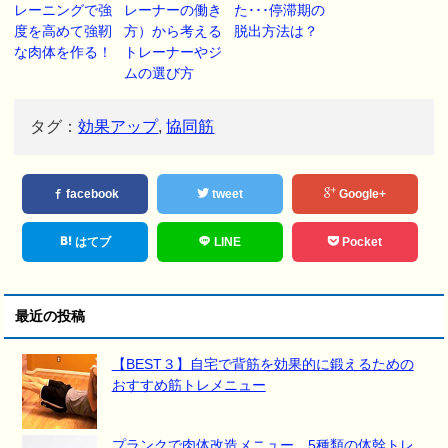
レーニングで強
レーナーの働き
た･･･停滞期の
度を高めて強靭
方）から考える
脱出方法は？
な肉体を作る！
トレーナーやジ
ムの選び方
タグ：
効果アップ
,
協同筋
facebook
tweet
Google+
はてブ
LINE
Pocket
最近の投稿
【BEST３】自宅で背筋を効果的に鍛えるための
おすすめ筋トレメニュー
プランクで肉体改造メニュー。5種類の体幹トレ