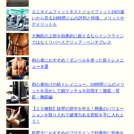
エニタイムフィットネスとジョイフィット24の違
いから見る24時間ジムの評判と特徴。メリットや
デメリットも
大胸筋の上部を効果的に鍛えるならインクライン
ではなくリバースグリップ・ベンチプレス
初心者におすすめ！ダンベルを使った筋トレメニ
ュー８選
初心者向けの筋トレメニュー。24時間ジムのメリ
ットを活かして細マッチョを目指す！腹筋・背
筋・胸筋編
【１０種類】鉄壁の背中を作る！懸垂のバリエー
ションを取り入れて破壊力ある背筋を手に入れよ
う！
筋肥大におすすめのプロテインで効果的に筋肉を