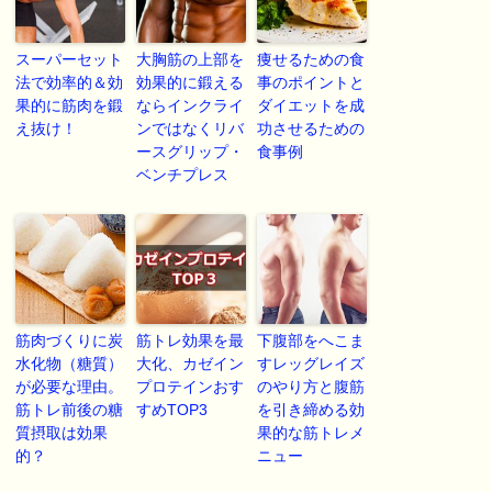
スーパーセット
大胸筋の上部を
痩せるための食
法で効率的＆効
効果的に鍛える
事のポイントと
果的に筋肉を鍛
ならインクライ
ダイエットを成
え抜け！
ンではなくリバ
功させるための
ースグリップ・
食事例
ベンチプレス
筋肉づくりに炭
筋トレ効果を最
下腹部をへこま
水化物（糖質）
大化、カゼイン
すレッグレイズ
が必要な理由。
プロテインおす
のやり方と腹筋
筋トレ前後の糖
すめTOP3
を引き締める効
質摂取は効果
果的な筋トレメ
的？
ニュー