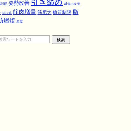
引き締め
姿勢改善
協同筋
成長ホルモ
筋肉増量
脂
筋肥大
糖質制限
ン
拮抗筋
肪燃焼
頻度