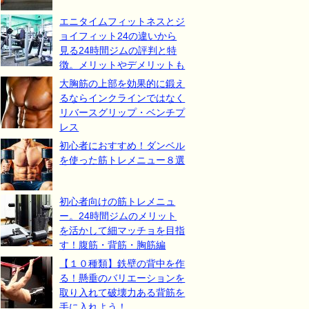
エニタイムフィットネスとジ
ョイフィット24の違いから
見る24時間ジムの評判と特
徴。メリットやデメリットも
大胸筋の上部を効果的に鍛え
るならインクラインではなく
リバースグリップ・ベンチプ
レス
初心者におすすめ！ダンベル
を使った筋トレメニュー８選
初心者向けの筋トレメニュ
ー。24時間ジムのメリット
を活かして細マッチョを目指
す！腹筋・背筋・胸筋編
【１０種類】鉄壁の背中を作
る！懸垂のバリエーションを
取り入れて破壊力ある背筋を
手に入れよう！