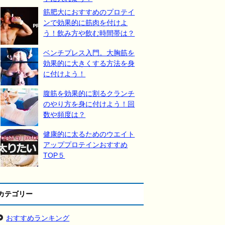
筋肥大におすすめのプロテイ
ンで効果的に筋肉を付けよ
う！飲み方や飲む時間帯は？
ベンチプレス入門。大胸筋を
効果的に大きくする方法を身
に付けよう！
腹筋を効果的に割るクランチ
のやり方を身に付けよう！回
数や頻度は？
健康的に太るためのウエイト
アッププロテインおすすめ
TOP５
カテゴリー
おすすめランキング