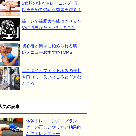
5種類の体幹トレーニングで強
度を高めて強靭な肉体を作る！
筋トレで筋肥大を成功させるた
めに必要なたった3つのこと
初心者が簡単に始められる筋ト
レメニューおすすめTOP３
エニタイムフィットネスの評判
や口コミ。良いところとダメな
ところ
人気の記事
体幹トレーニング「プラン
ク」の正しいやり方と効果的
な筋トレメニュー