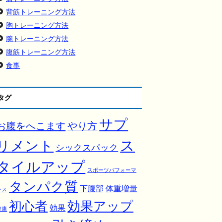
背筋トレーニング方法
胸トレーニング方法
腕トレーニング方法
腹筋トレーニング方法
食事
タグ
サプ
お腹をへこます
やり方
ス
リメント
シックスパック
タイルアップ
スポーツパフォーマ
タンパク質
下腹部
体重増量
ンス
初心者
効果アップ
効果
健康